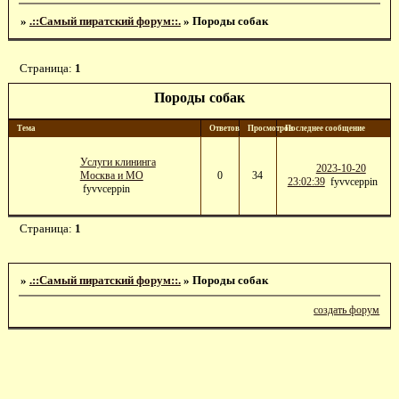
»
.::Самый пиратский форум::.
»
Породы собак
Страница:
1
Породы собак
Тема
Ответов
Просмотров
Последнее сообщение
Услуги клининга
2023-10-20
Москва и МО
0
34
23:02:39
fyvvceppin
fyvvceppin
Страница:
1
»
.::Самый пиратский форум::.
»
Породы собак
создать форум