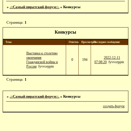
»
.::Самый пиратский форум::.
»
Конкурсы
Страница:
1
Конкурсы
Тема
Ответов
Просмотров
Последнее сообщение
Выставка к столетию
окончания
2022-12-11
0
194
Гражданской войны в
07:08:20
fyvvceppin
России
fyvvceppin
Страница:
1
»
.::Самый пиратский форум::.
»
Конкурсы
создать форум