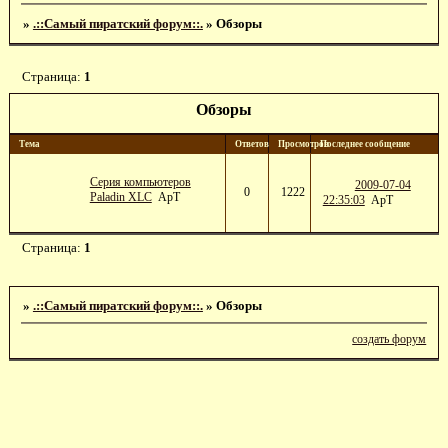
»
.::Самый пиратский форум::.
»
Обзоры
Страница:
1
Обзоры
Тема
Ответов
Просмотров
Последнее сообщение
Серия компьютеров
2009-07-04
0
1222
Paladin XLC
ApT
22:35:03
ApT
Страница:
1
»
.::Самый пиратский форум::.
»
Обзоры
создать форум