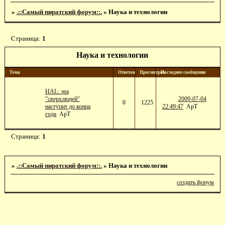
»
.::Самый пиратский форум::.
»
Наука и технологии
Страница:
1
Наука и технологии
Тема
Ответов
Просмотров
Последнее сообщение
HAL: эра
"сверхлюдей"
2009-07-04
0
1225
наступит до конца
22:49:47
ApT
года
ApT
Страница:
1
»
.::Самый пиратский форум::.
»
Наука и технологии
создать форум