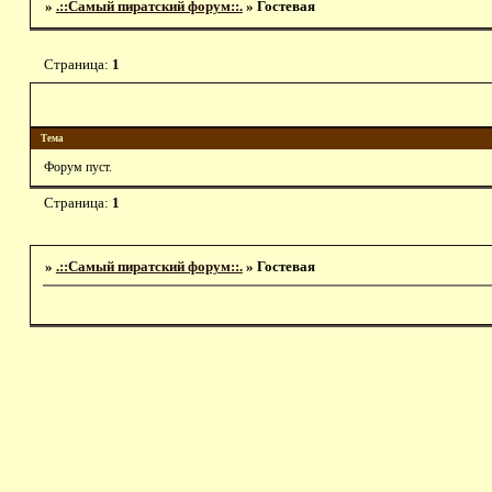
»
.::Самый пиратский форум::.
»
Гостевая
Страница:
1
Тема
Форум пуст.
Страница:
1
»
.::Самый пиратский форум::.
»
Гостевая