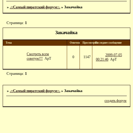
»
.::Самый пиратский форум::.
»
Закачайка
Страница:
1
Закачайка
Тема
Ответов
Просмотров
Последнее сообщение
Смотреть всем
2009-07-05
0
1147
советую!!!
ApT
00:21:46
ApT
Страница:
1
»
.::Самый пиратский форум::.
»
Закачайка
создать форум