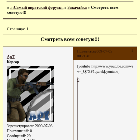
»
.::Самый пиратский форум::.
»
Закачайка
»
Смотреть всем
советую!!!
Страница:
1
Смотреть всем советую!!!
1
Поделиться
2009-07-05
00:21:46
ApT
Корсар
[youtube]http://www.youtube.com/watch?
v=_Q7XF1qwrak[/youtube]
0
Зарегистрирован
: 2009-07-03
Приглашений:
0
Сообщений:
20