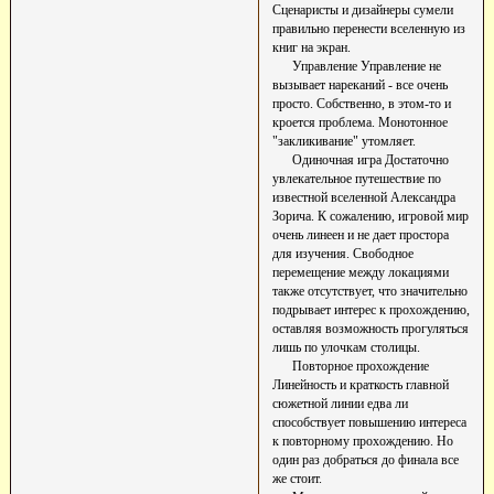
Сценаристы и дизайнеры сумели
правильно перенести вселенную из
книг на экран.
Управление Управление не
вызывает нареканий - все очень
просто. Собственно, в этом-то и
кроется проблема. Монотонное
"закликивание" утомляет.
Одиночная игра Достаточно
увлекательное путешествие по
известной вселенной Александра
Зорича. К сожалению, игровой мир
очень линеен и не дает простора
для изучения. Свободное
перемещение между локациями
также отсутствует, что значительно
подрывает интерес к прохождению,
оставляя возможность прогуляться
лишь по улочкам столицы.
Повторное прохождение
Линейность и краткость главной
сюжетной линии едва ли
способствует повышению интереса
к повторному прохождению. Но
один раз добраться до финала все
же стоит.