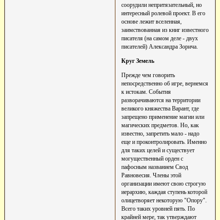
соорудили непритязательный, но
интересный ролевой проект. В его
основе лежит вселенная,
заимствованная из книг известного
писателя (на самом деле - двух
писателей) Александра Зорича.
Круг Земель
Прежде чем говорить
непосредственно об игре, вернемся
к истокам. События
разворачиваются на территории
великого княжества Варант, где
запрещено применение магии или
магических предметов. Но, как
известно, запретить мало - надо
еще и проконтролировать. Именно
для таких целей и существует
могущественный орден с
пафосным названием Свод
Равновесия. Члены этой
организации имеют свою строгую
иерархию, каждая ступень которой
олицетворяет некоторую "Опору".
Всего таких уровней пять. По
крайней мере, так утверждают