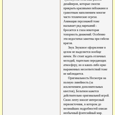
дизайнеров, которые смогли
прикрыть красивыми пейзажами и
грамотным наполнением многие
чисто технические огрехи.
Анимация персонажей тоже
вызывает ряд нареканий -
бросается в глаза некоторая
топорность движений. Особенно
эти недостатки заметны при гибели
врагов.
Звук Звуковое оформление в
целом не выделяется вообще
ничем. Не стоит ждать отличных
мелодий, тщательно передающих
атмосферу, но и каких-либо ярко
выраженных несоответствий тоже
не наблюдается.
Оригинальность Несмотря на
полную линейность (за
исключением дополнительных
квестов), Бельтион кажется
действительно оригинальной игрой.
Свою лепту вносит интересный
первоисточник, в котором до
мельчайших подробностей описан
необычный фэнтезийный мир.