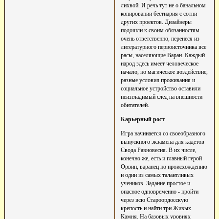
лихвой. И речь тут не о банальном
копировании бестиария с сотни
других проектов. Дизайнеры
подошли к своим обязанностям
очень ответственно, перенеся из
литературного первоисточника все
расы, населяющие Варан. Каждый
народ здесь имеет человеческое
начало, но магическое воздействие,
разные условия проживания и
социальное устройство оставили
неизгладимый след на внешности
обитателей.
Карьерный рост
Игра начинается со своеобразного
выпускного экзамена для кадетов
Свода Равновесия. В их числе,
конечно же, есть и главный герой
Орвин, варанец по происхождению
и один из самых талантливых
учеников. Задание простое и
опасное одновременно - пройти
через всю Староордосскую
крепость и найти три Живых
Камня. На базовых уровнях