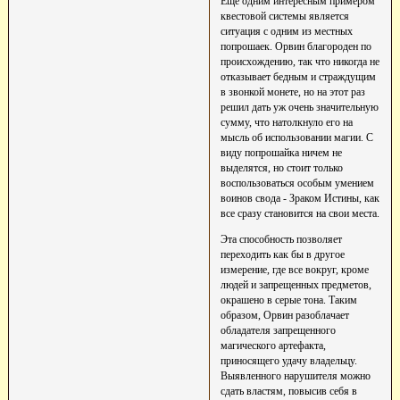
Еще одним интересным примером
квестовой системы является
ситуация с одним из местных
попрошаек. Орвин благороден по
происхождению, так что никогда не
отказывает бедным и страждущим
в звонкой монете, но на этот раз
решил дать уж очень значительную
сумму, что натолкнуло его на
мысль об использовании магии. С
виду попрошайка ничем не
выделятся, но стоит только
воспользоваться особым умением
воинов свода - Зраком Истины, как
все сразу становится на свои места.
Эта способность позволяет
переходить как бы в другое
измерение, где все вокруг, кроме
людей и запрещенных предметов,
окрашено в серые тона. Таким
образом, Орвин разоблачает
обладателя запрещенного
магического артефакта,
приносящего удачу владельцу.
Выявленного нарушителя можно
сдать властям, повысив себя в