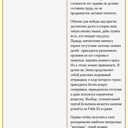
сложности это задание не должно
составить труда, но на
продвинутом заставит попотеть.
Обычно для победы над врагом
достаточно долго и упорно жать
левую кнопку мыши, дабы лупить
всех, кто попадет под руку.
Правда, впечатление немного
портит отсутствие системы захвата
целей - приходится размахивать
оружием во все стороны в
попытках зацепить нужного врага.
Но к этому можно привыкнуть. В
целом же, битва представляет
собой довольно подвижный
аттракцион, в ходе которого герою
приходится бегать вокруг
соперников, периодически отступая
и даже используя взрывчатые
вещества. Вообще, отличительной
чертой Бельтиона является наличие
ружей (а ля Fable II) и гранат.
Однако чтобы получить в свое
распоряжение наиболее интересные
"игрушки", герой должен