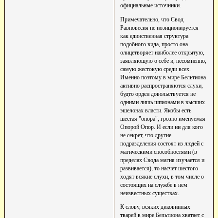
официальные источники.
Примечательно, что Свод
Равновесия не позиционируется
как единственная структура
подобного вида, просто она
олицетворяет наиболее открытую,
заявляющую о себе и, несомненно,
самую жестокую среди всех.
Именно поэтому в мире Бельтиона
активно распространяются слухи,
будто орден довольствуется не
одними лишь шпионами в высших
эшелонах власти. Якобы есть
шестая "опора", грозно именуемая
Опорой Опор. И если ни для кого
не секрет, что другие
подразделения состоят из людей с
магическими способностями (в
пределах Свода магия изучается и
развивается), то насчет шестого
ходят всякие слухи, в том числе о
состоящих на службе в нем
неизвестных существах.
К слову, всяких диковинных
тварей в мире Бельтиона хватает с