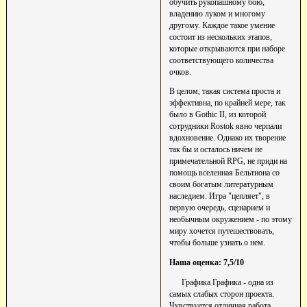
обучить рукопашному бою,
владению луком и многому
другому. Каждое такое умение
состоит из нескольких этапов,
которые открываются при наборе
соответствующего количества
очков.
В целом, такая система проста и
эффективна, по крайней мере, так
было в Gothic II, из которой
сотрудники Rostok явно черпали
вдохновение. Однако их творение
так бы и осталось ничем не
примечательной RPG, не приди на
помощь вселенная Бельтиона со
своим богатым литературным
наследием. Игра "цепляет", в
первую очередь, сценарием и
необычным окружением - по этому
миру хочется путешествовать,
чтобы больше узнать о нем.
Наша оценка: 7,5/10
Графика Графика - одна из
самых слабых сторон проекта.
Чувствуется отличная работа