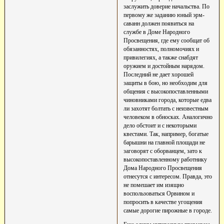
заслужить доверие начальства. По
первому же заданию юный эрм-
саванн должен появиться на
службе в Доме Народного
Просвещения, где ему сообщат об
обязанностях, полномочиях и
привилегиях, а также снабдят
оружием и достойным нарядом.
Последний не дает хорошей
защиты в бою, но необходим для
общения с высокопоставленными
чиновниками города, которые едва
ли захотят болтать с неизвестным
человеком в обносках. Аналогично
дело обстоит и с некоторыми
квестами. Так, например, богатые
барышни на главной площади не
заговорят с оборванцем, зато к
высокопоставленному работнику
Дома Народного Просвещения
отнесутся с интересом. Правда, это
не помешает им изящно
воспользоваться Орвином и
попросить в качестве угощения
самые дорогие пирожные в городе.