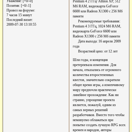
Уважение:
[+0/-0]
Pentium 4 2 ГГц/ Athlon XP, 512
Позитив:
[+0/-1]
Мб RAM, видеокарта GeForce
Провел на форуме:
6600 или Radeon X1300 c 256 Мб
7 часов 15 минут
памяти
Последний визит:
Рекомендуемые требования:
2009-07-30 13:10:55
Pentium 4 3 ГГц, 1024 Мб RAM,
видеокарта GeForce 6600 или
Radeon X1300 c 256 Мб памяти
Дата выхода: 16 апреля 2009
года
Возрастной ценз: от 12 лет
Шли годы, и концепция
претерпевала изменения. Для
начала, отказались от огромного
количества второстепенных
квестов, значительно сократили
общее время игры, а изменчивому
миру предпочли практически
линейное прохождение. Как ни
странно, упрощение проекта
является, пожалуй, одним из
самых верных решений
разработчиков. Вместо того чтобы
неминуемо облажаться при
попытке создать лучшую RPG всех
времен и народов, авторы