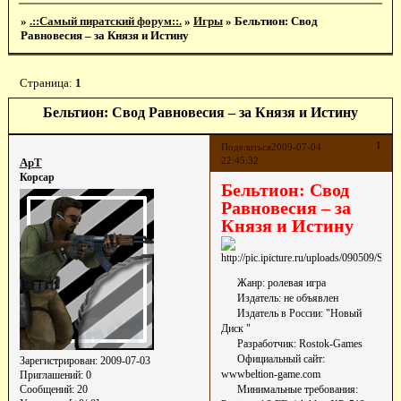
»
.::Самый пиратский форум::.
»
Игры
»
Бельтион: Свод
Равновесия – за Князя и Истину
Страница:
1
Бельтион: Свод Равновесия – за Князя и Истину
1
Поделиться
2009-07-04
22:45:32
ApT
Корсар
Бельтион: Свод
Равновесия – за
Князя и Истину
Жанр: ролевая игра
Издатель: не объявлен
Издатель в России: "Новый
Диск "
Разработчик: Rostok-Games
Официальный сайт:
Зарегистрирован
: 2009-07-03
wwwbeltion-game.com
Приглашений:
0
Сообщений:
20
Минимальные требования: