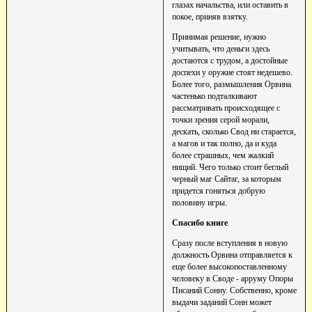
глазах начальства, или оставить в
покое, приняв взятку.
Принимая решение, нужно
учитывать, что деньги здесь
достаются с трудом, а достойные
доспехи у оружие стоят недешево.
Более того, размышления Орвина
частенько подталкивают
рассматривать происходящее с
точки зрения серой морали,
дескать, сколько Свод ни старается,
а магов и так полно, да и куда
более страшных, чем жалкий
нищий. Чего только стоит беглый
черный маг Сайтаг, за которым
придется гоняться добрую
половину игры.
Спасибо книге
Сразу после вступления в новую
должность Орвина отправляется к
еще более высокопоставленному
человеку в Своде - арруму Опоры
Писаний Сонну. Собственно, кроме
выдачи заданий Сонн может