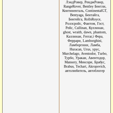
ЛэндРовер, РенджРовер,
RangeRover, Bentley Бентли,
Континенталь, ContinentalGT,
Bentyaga, Бентайга,
Бентейга, RollsRoyce,
Роллсройс, Фантом, Гост,
Рейс, Cullinan, Куллинан,
ghost, wraith, dawn, phantom,
Каллинан, Ferrar,i Фера,
Феррари, Lamborghini,
Ламборгини, Ламба,
Huracan, Urus, урус,
Murchelago, Aventodor, Turbo,
Турбо, Уракан, Авентодор,
Mansory, Менсори, Брабус,
Brabus, Techart, Akropovich,
автолюбитель, автоблогер