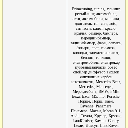
Primetuning, tuning, тюнинг,
рестайлинг, автомобиль,
авто, автомобили, машина,
двигатель, car, cars, auto,
запчасти, капот, крыло,
крылья, бампер, бампера,
переднийбампер,
заднийбампер, фары, оптика,
фонари, свет, тормоза,
колодки, запчастиизкитая,
бензин, топливо,
электромобиль, электрокар
кузовныезапчасти обвес
спойлер диффузор выхлоп
чиптюнинг карбон
автозапчасти, Mercedes-Benz,
Mercedes, Мерседес,
Мерседесбенз, BMW, БМВ,
Беха, Бэха, М5, m5, Porsche,
Порше, Порш, Каен,
Cayenne, Panamera,
Панамера, Макан, Macan 911,
Audi, Toyota, Крузер, Крузак,
LandCruiser, Камри, Camry,
Lexus, Лексус, LandRover,