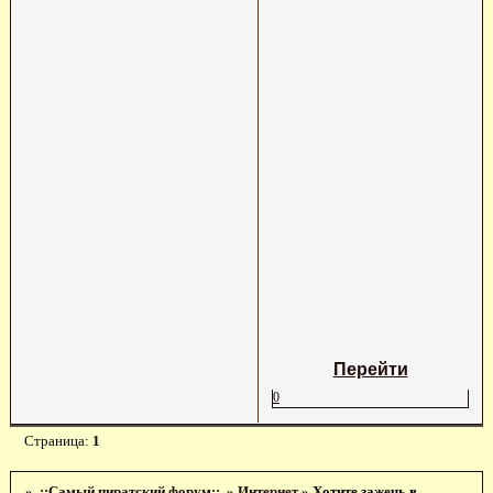
Перейти
0
Страница:
1
»
.::Самый пиратский форум::.
»
Интернет
»
Хотите зажечь в